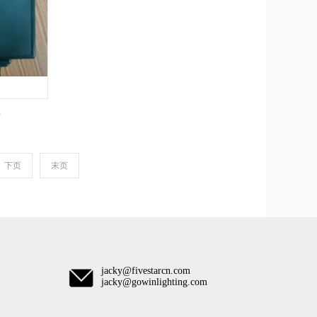
率
下页
末页
jacky@fivestarcn.com
jacky@gowinlighting.com