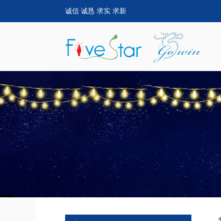
诚信 诚恳 求实 求新