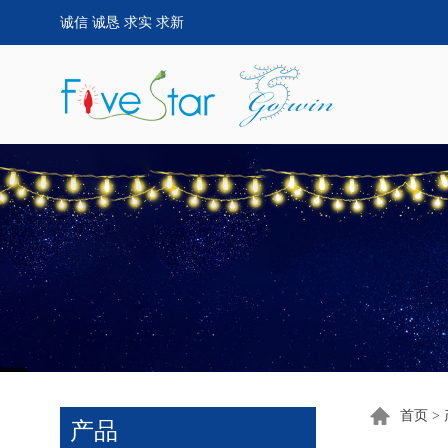
诚信 诚恳 求实 求新
首页
>
产品